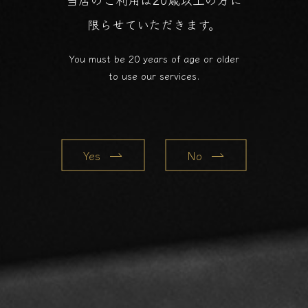
限らせていただきます。
You must be 20 years of age or older
to use our services.
Yes
No