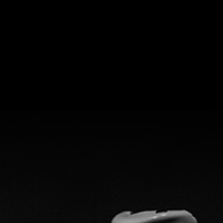
じまり
ここについて
menu