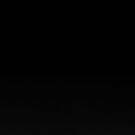
じまり
ここについて
menu