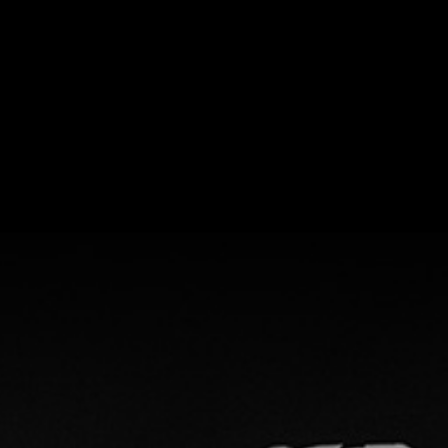
じまり
ここについて
menu